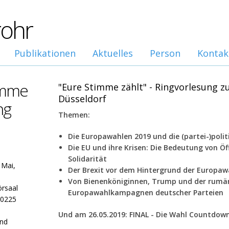
rohr
Publikationen
Aktuelles
Person
Kontak
imme
"Eure Stimme zählt" - Ringvorlesung z
Düsseldorf
ng
Themen:
Die Europawahlen 2019 und die (partei-)polit
Die EU und ihre Krisen: Die Bedeutung von Öff
Solidarität
 Mai,
Der Brexit vor dem Hintergrund der Europa
Von Bienenköniginnen, Trump und der rumän
rsaal
Europawahlkampagnen deutscher Parteien
40225
Und am 26.05.2019: FINAL - Die Wahl Countdow
und