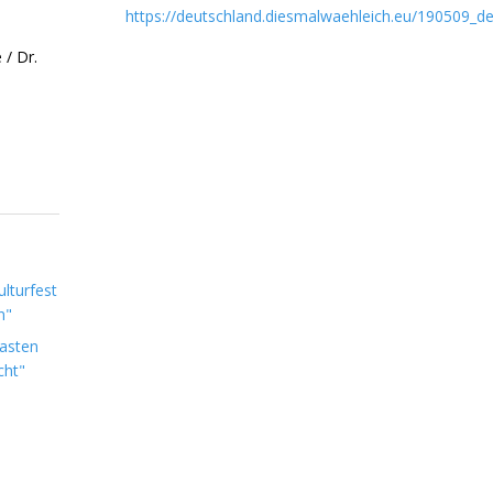
https://deutschland.diesmalwaehleich.eu/190509_de
 / Dr.
lturfest
n"
Lasten
cht"