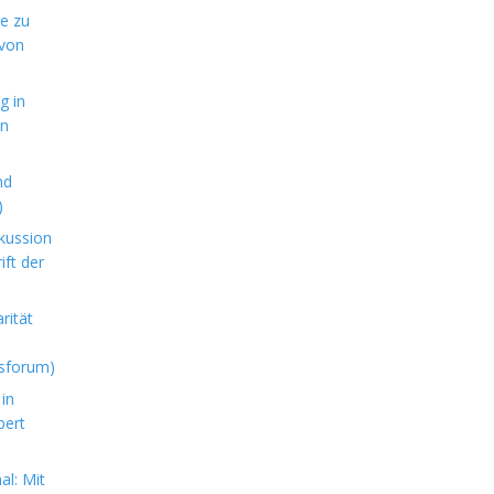
de zu
 von
g in
en
nd
)
kussion
ft der
rität
sforum)
in
bert
l: Mit