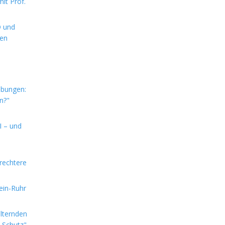
it Prof.
D und
hen
ebungen:
n?"
I – und
rechtere
hein-Ruhr
alternden
e Schutz"