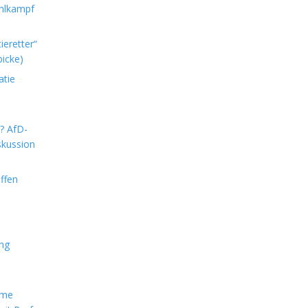
hlkampf
ieretter“
icke)
atie
m? AfD-
skussion
ffen
ung
rme