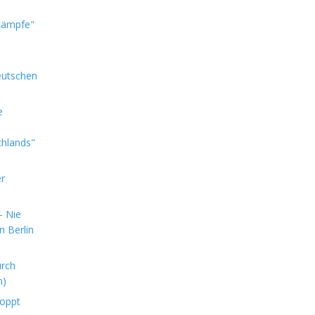
kämpfe"
eutschen
e
chlands"
er
- Nie
n Berlin
urch
n)
toppt