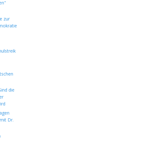
en"
e zur
mokratie
ulstreik
utschen
ind die
er
ird
sagen
mit Dr.
m