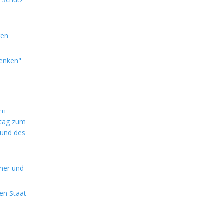
t
gen
denken"
"
im
ntag zum
 und des
aner und
en Staat