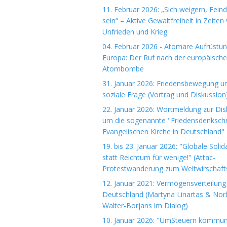
11. Februar 2026: „Sich weigern, Fein
sein“ – Aktive Gewaltfreiheit in Zeiten
Unfrieden und Krieg
04. Februar 2026 - Atomare Aufrüstun
Europa: Der Ruf nach der europäisch
Atombombe
31. Januar 2026: Friedensbewegung u
soziale Frage (Vortrag und Diskussion
22. Januar 2026: Wortmeldung zur Dis
um die sogenannte "Friedensdenkschri
Evangelischen Kirche in Deutschland"
19. bis 23. Januar 2026: "Globale Solida
statt Reichtum für wenige!" (Attac-
Protestwanderung zum Weltwirschaft
12. Januar 2021: Vermögensverteilung 
Deutschland (Martyna Linartas & Nor
Walter-Borjans im Dialog)
10. Januar 2026: "UmSteuern kommuna