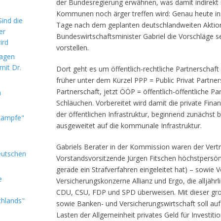
der Bundesregierung erwähnen, was damit indirek
Kommunen noch ärger treffen wird: Genau heute in 
ind die
Tage nach dem geplanten deutschlandweiten Aktion
er
Bundeswirtschaftsminister Gabriel die Vorschläge 
ird
vorstellen.
sagen
mit Dr.
Dort geht es um öffentlich-rechtliche Partnerschaf
früher unter dem Kürzel PPP = Public Privat Partner
Partnerschaft, jetzt ÖÖP = öffentlich-öffentliche Pa
m
Schläuchen. Vorbereitet wird damit die private Finan
der öffentlichen Infrastruktur, beginnend zunächst
kämpfe"
ausgeweitet auf die kommunale Infrastruktur.
Gabriels Berater in der Kommission waren der Vert
eutschen
Vorstandsvorsitzende Jürgen Fitschen höchstpersön
gerade ein Strafverfahren eingeleitet hat) – sowie V
e
Versicherungskonzerne Allianz und Ergo, die alljähr
CDU, CSU, FDP und SPD überweisen. Mit dieser große
chlands"
sowie Banken- und Versicherungswirtschaft soll auf
Lasten der Allgemeinheit privates Geld für Investiti