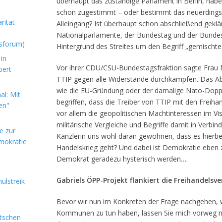
überhaupt das zuständige Parlament in Berlin, hab
schon zugestimmt – oder bestimmt das neuerdings d
rität
Alleingang? Ist überhaupt schon abschließend geklär
Nationalparlamente, der Bundestag und der Bundes
sforum)
Hintergrund des Streites um den Begriff „gemisch
in
Vor ihrer CDU/CSU-Bundestagsfraktion sagte Frau M
bert
TTIP gegen alle Widerstände durchkämpfen. Das Ab
wie die EU-Gründung oder der damalige Nato-Doppe
l: Mit
begriffen, dass die Treiber von TTIP mit den Freih
en"
vor allem die geopolitischen Machtinteressen im Vi
militärische Vergleiche und Begriffe damit in Verbin
e zur
Kanzlerin uns wohl daran gewöhnen, dass es hierbe
mokratie
Handelskrieg geht? Und dabei ist Demokratie eben 
Demokrat geradezu hysterisch werden….
Gabriels ÖPP-Projekt flankiert die Freihandelsv
ulstreik
Bevor wir nun im Konkreten der Frage nachgehen,
Kommunen zu tun haben, lassen Sie mich vorweg no
utschen