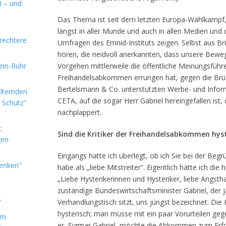
I – und
Das Thema ist seit dem letzten Europa-Wahlkampf
längst in aller Munde und auch in allen Medien und 
rechtere
Umfragen des Emnid-Instituts zeigen. Selbst aus B
hören, die neidvoll anerkannten, dass unsere Bewe
hein-Ruhr
Vorgehen mittlerweile die öffentliche Meinungsfüh
Freihandelsabkommen errungen hat, gegen die Brüs
Bertelsmann & Co. unterstützten Werbe- und Info
alternden
CETA, auf die sogar Herr Gabriel hereingefallen ist
e Schutz"
nachplappert.
t
Sind die Kritiker der Freihandelsabkommen hys
gen
Eingangs hatte ich überlegt, ob ich Sie bei der Beg
denken"
habe als „liebe Mitstreiter“. Eigentlich hätte ich d
„Liebe Hysterikerinnen und Hysteriker, liebe Angsth
zuständige Bundeswirtschaftsminister Gabriel, der j
"
Verhandlungstisch sitzt, uns jüngst bezeichnet: Die
hysterisch; man müsse mit ein paar Vorurteilen g
im
er, Sigmar Gabriel, möchte die Abkommen zum Erfo