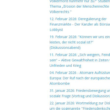
Völkermord nunmehr nur zu?" Studie
Thema „Erosion der Menschenrechte
Völkerrechts “
12. Februar 2026: Deregulierung der
Finanzmärkte - Der Kanzler als Börsi
Lobbyist
19. Februar 2026: "Können wir uns ein
leisten, der nicht sozial ist?"
(Diskussionsabend)
11. Februar 2026: „Sich weigern, Fein
sein“ – Aktive Gewaltfreiheit in Zeiten
Unfrieden und Krieg
04. Februar 2026 - Atomare Aufrüstun
Europa: Der Ruf nach der europäisch
Atombombe
31. Januar 2026: Friedensbewegung u
soziale Frage (Vortrag und Diskussion
22. Januar 2026: Wortmeldung zur Dis
um die sogenannte "Friedensdenkschri