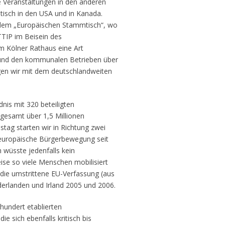
 Veranstaltungen in den anderen
ntisch in den USA und in Kanada.
 dem „Europäischen Stammtisch“, wo
TTIP im Beisein des
im Kölner Rathaus eine Art
 und den kommunalen Betrieben über
egen wir mit dem deutschlandweiten
is mit 320 beteiligten
gesamt über 1,5 Millionen
tag starten wir in Richtung zwei
e europäische Bürgerbewegung seit
 wüsste jedenfalls kein
se so vie­le Menschen mobilisiert
 die umstrittene EU-Verfassung (aus
erlanden und Irland 2005 und 2006.
 hundert etablierten
ie sich ebenfalls kritisch bis