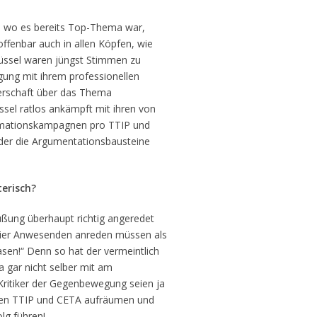
, wo es bereits Top-Thema war,
offenbar auch in allen Köpfen, wie
rüssel waren jüngst Stimmen zu
gung mit ihrem professionellen
rerschaft über das Thema
sel ratlos ankämpft mit ihren von
rmationskampagnen pro TTIP und
, der die Argumentationsbausteine
terisch?
rüßung überhaupt richtig angeredet
ie hier Anwesenden anreden müssen als
asen!“ Denn so hat der vermeintlich
a gar nicht selber mit am
 Kritiker der Gegenbewegung seien ja
egen TTIP und CETA aufräumen und
lg führen!