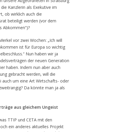
en unsere Abgeordneten in Straßburg
ie Kanzlerin als Exekutive im
t, ob wirklich auch die
rat beteiligt werden (vor dem
tes Abkommen“)?
erkel vor zwei Wochen: „Ich will
kommen ist für Europa so wichtig
lbeschluss.“ Nun haben wir ja
andelsverträgen der neuen Generation
sier haben. Indem nun aber auch
dung gebracht werden, will die
i auch um eine Art Wirtschafts- oder
zweitrangig? Da könnte man ja als
erträge aus gleichem Ungeist
 was TTIP und CETA mit den
ch ein anderes aktuelles Projekt