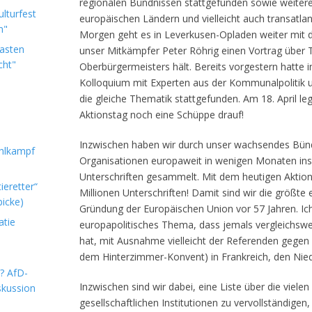
regionalen Bündnissen stattgefunden sowie weitere
lturfest
europäischen Ländern und vielleicht auch transatla
n"
Morgen geht es in Leverkusen-Opladen weiter mit
Lasten
unser Mitkämpfer Peter Röhrig einen Vortrag über 
cht"
Oberbürgermeisters hält. Bereits vorgestern hatte 
Kolloquium mit Experten aus der Kommunalpolitik
die gleiche Thematik stattgefunden. Am 18. April l
Aktionstag noch eine Schüppe drauf!
Inzwischen haben wir durch unser wachsendes Bündn
hlkampf
Organisationen europaweit in wenigen Monaten ins
Unterschriften gesammelt. Mit dem heutigen Aktions
ieretter“
Millionen Unterschriften! Damit sind wir die größt
icke)
Gründung der Europäischen Union vor 57 Jahren. Ich
atie
europapolitisches Thema, dass jemals vergleichswei
hat, mit Ausnahme vielleicht der Referenden gegen
dem Hinterzimmer-Konvent) in Frankreich, den Nied
m? AfD-
Inzwischen sind wir dabei, eine Liste über die vielen
skussion
gesellschaftlichen Institutionen zu vervollständigen, d