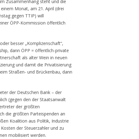
t im Zusammenhang steht und die
einem Monat, am 21. April (drei
stag gegen TTIP) will
seiner ÖPP-Kommission öffentlich
t oder besser „Komplizenschaft“,
ship, dann ÖPP = öffentlich-private
rtnerschaft als alter Wein in neuen
zierung und damit die Privatisierung
 beim Straßen- und Brückenbau, dann
reter der Deutschen Bank – der
lich (gegen den der Staatsanwalt
ertreter der größten
lich die größten Parteispenden an
n Koalition aus Politik, Industrie
 Kosten der Steuerzahler und zu
onen mobilisiert werden.