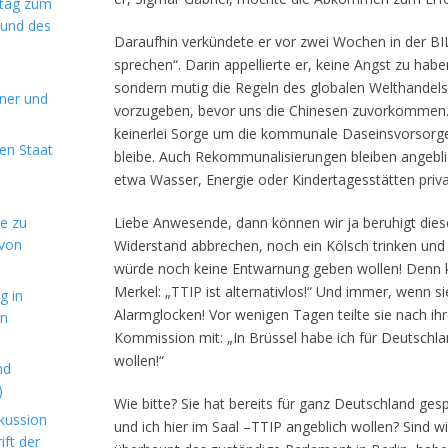
ntag zum
 und des
Daraufhin verkündete er vor zwei Wochen in der BIL
sprechen“. Darin appellierte er, keine Angst zu h
sondern mutig die Regeln des globalen Welthandel
aner und
vorzugeben, bevor uns die Chinesen zuvorkommen. 
keinerlei Sorge um die kommunale Daseinsvorsorge
en Staat
bleibe. Auch Rekommunalisierungen bleiben angebli
etwa Wasser, Energie oder Kindertagesstätten priva
de zu
Liebe Anwesende, dann können wir ja beruhigt dies
 von
Widerstand abbrechen, noch ein Kölsch trinken und
würde noch keine Entwarnung geben wollen! Denn k
Merkel: „TTIP ist alternativlos!“ Und immer, wenn sie
g in
Alarmglocken! Vor wenigen Tagen teilte sie nach ih
en
Kommission mit: „In Brüssel habe ich für Deutschla
wollen!“
nd
)
Wie bitte? Sie hat bereits für ganz Deutschland ges
kussion
und ich hier im Saal –TTIP angeblich wollen? Sind 
ft der