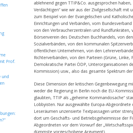
ablehnend gegen TTIP&Co. ausgesprochen haben, al
ffen
Verdächtigen“ wie wir aus der Zivilgesellschaft mit
zum Beispiel von der Evangelischen und Katholischen
Einrichtungen und Verbänden, vom Bundesverband d
von den Verbraucherzentralen und Rundfunkräten,
ung
Börsenverein des Deutschen Buchhandels, von de
Sozialverbänden, von den kommunalen Spitzenver
öffentlichen Unternehmen, von den Lehrerverbänd
rme
Richterverbänden, von den Parteien (Grüne, Linke, P
it Prof.
Demokratische Partei ÖDP, Unterorganisationen 
Kommission) usw., also das gesamte Spektrum der ge
D und
hen
Diese Dimension der kritischen Gegenbewegung mit
weder die Regierung in Berlin noch die EU-Kommissio
glaubten, TTIP als „geheime Kommandosache“ start
Lobbyisten. Nur ausgewählte Europa-Abgeordnete 
Leseräumen unzensierte Textpassagen unter streng
ebungen:
dort um Geschäfts- und Betriebsgeheimnisse der Fi
n?"
Abgeordneten vor dem Vorwurf der „Wirt­schaftsspi
dümmste vorgeschobene Argument).