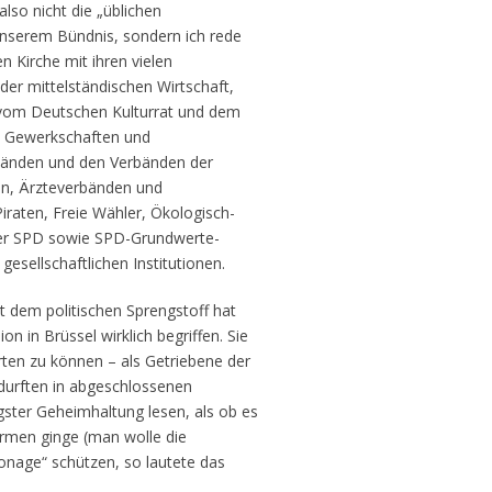
so nicht die „üblichen
 unserem Bündnis, sondern ich rede
 Kirche mit ihren vielen
er mittelständischen Wirtschaft,
 vom Deutschen Kulturrat und dem
n Gewerkschaften und
bänden und den Verbänden der
en, Ärzteverbänden und
iraten, Freie Wähler, Ökologisch-
der SPD sowie SPD-Grundwerte-
sellschaftlichen Institutionen.
 dem politischen Sprengstoff hat
n in Brüssel wirklich begriffen. Sie
en zu können – als Getriebene der
durften in abgeschlossenen
ster Geheimhaltung lesen, als ob es
rmen ginge (man wolle die
onage“ schützen, so lautete das