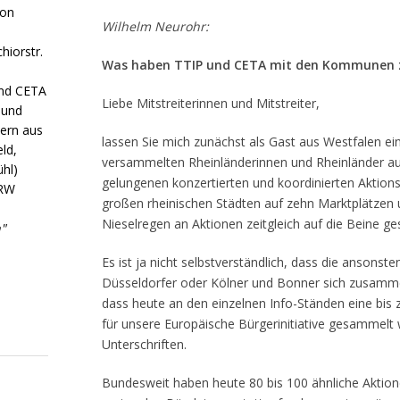
von
Wilhelm Neurohr:
hiorstr.
Was haben TTIP und CETA mit den Kommunen 
nd CETA
Liebe Mitstreiterinnen und Mitstreiter,
 und
ern aus
lassen Sie mich zunächst als Gast aus Westfalen ei
ld,
versam­melten Rheinländerinnen und Rheinländer a
hl)
gelungenen kon­zer­tier­ten und koordinierten Aktion
NRW
großen rheinischen Städten auf zehn Marktplätzen
Nieselregen an Aktionen zeitgleich auf die Beine ges
"
Es ist ja nicht selbstverständlich, dass die ansonst
Düsseldorfer oder Kölner und Bonner sich zusamm
dass heute an den einzelnen Info-Ständen eine bis zu
für unsere Europäische Bürgerinitiative gesammelt
Unterschriften.
Bundesweit haben heute 80 bis 100 ähnliche Aktion