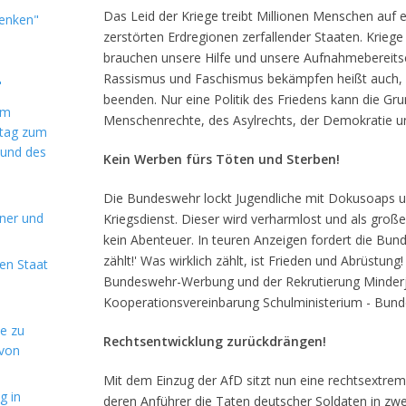
Das Leid der Kriege treibt Millionen Menschen auf e
denken"
zerstörten Erdregionen zerfallender Staaten. Kriege 
brauchen unsere Hilfe und unsere Aufnahmebereits
Rassismus und Faschismus bekämpfen heißt auch, K
"
beenden. Nur eine Politik des Friedens kann die Gr
im
Menschenrechte, des Asylrechts, der Demokratie un
ntag zum
 und des
Kein Werben fürs Töten und Sterben!
Die Bundeswehr lockt Jugendliche mit Dokusoaps 
aner und
Kriegsdienst. Dieser wird verharmlost und als großes
kein Abenteuer. In teuren Anzeigen fordert die Bun
zählt!' Was wirklich zählt, ist Frieden und Abrüstun
en Staat
Bundeswehr-Werbung und der Rekrutierung Minderjä
Kooperationsvereinbarung Schulministerium - Bun
de zu
Rechtsentwicklung zurückdrängen!
 von
Mit dem Einzug der AfD sitzt nun eine rechtsextrem
g in
deren Anführer die Taten deutscher Soldaten in zwei 