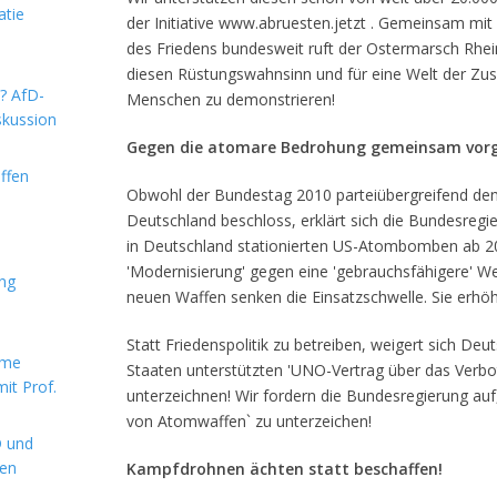
atie
der Initiative www.abruesten.jetzt . Gemeinsam mi
des Friedens bundesweit ruft der Ostermarsch Rhei
diesen Rüstungswahnsinn und für eine Welt der Zus
m? AfD-
Menschen zu demonstrieren!
skussion
Gegen die atomare Bedrohung gemeinsam vor
ffen
Obwohl der Bundestag 2010 parteiübergreifend de
Deutschland beschloss, erklärt sich die Bundesregi
in Deutschland stationierten US-Atombomben ab 2
'Modernisierung' gegen eine 'gebrauchsfähigere' W
ung
neuen Waffen senken die Einsatzschwelle. Sie erhö
Statt Friedenspolitik zu betreiben, weigert sich De
rme
Staaten unterstützten 'UNO-Vertrag über das Verb
it Prof.
unterzeichnen! Wir fordern die Bundesregierung au
von Atomwaffen` zu unterzeichen!
D und
hen
Kampfdrohnen ächten statt beschaffen!