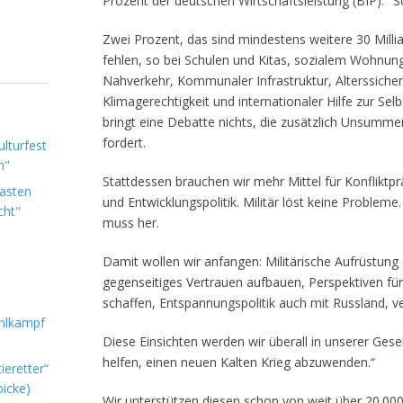
Prozent der deutschen Wirtschaftsleistung (BIP)." 
Zwei Prozent, das sind mindestens weitere 30 Millia
fehlen, so bei Schulen und Kitas, sozialem Wohnun
Nahverkehr, Kommunaler Infrastruktur, Alterssich
Klimagerechtigkeit und internationaler Hilfe zur Selbs
bringt eine Debatte nichts, die zusätzlich Unsummen
fordert.
lturfest
n"
Stattdessen brauchen wir mehr Mittel für Konfliktpr
Lasten
und Entwicklungspolitik. Militär löst keine Probleme.
cht"
muss her.
Damit wollen wir anfangen: Militärische Aufrüstun
gegenseitiges Vertrauen aufbauen, Perspektiven für
schaffen, Entspannungspolitik auch mit Russland, v
hlkampf
Diese Einsichten werden wir überall in unserer Gesel
helfen, einen neuen Kalten Krieg abzuwenden.“
ieretter“
icke)
Wir unterstützen diesen schon von weit über 20.00