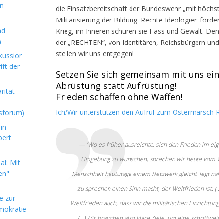
en
die Einsatzbereitschaft der Bundeswehr „mit höchster 
Militarisierung der Bildung. Rechte Ideologien förde
nd
Krieg, im Inneren schüren sie Hass und Gewalt. D
)
der „RECHTEN“, von Identitären, Reichsbürgern und
stellen wir uns entgegen!
kussion
ft der
Setzen Sie sich gemeinsam mit uns ein 
Abrüstung statt Aufrüstung!
rität
Frieden schaffen ohne Waffen!
Ich/Wir unterstützen den Aufruf zum Ostermarsch 
sforum)
in
bert
"Wo es früher ausreichte, sich den Frieden im ei
Umgebung zu wünschen, sprechen wir heute vom Wel
l: Mit
en"
Menschheit heututage einem Netzwerk gleicht, legt nah
zu sprechen einen Sinn macht, der Weltfrieden ist. (
e zur
Weltfrieden auch, dass wir die militärischen Einrichtun
mokratie
(...) Wir brauchen also klare Ziele, um eine schrittw