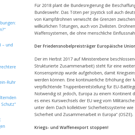
Für 2018 plant die Bundesregierung die Beschaffu
Bundeswehr. Das Töten per Joystick soll auch deuts
von Kampfdrohnen verwischt die Grenzen zwischen 
ebungen:
willkürlichen Tötungen, auch von Zivilisten. Droh
n?"
Waffensystemen, die ohne menschliche Einflussnah
I – und
Der Friedensnobelpreisträger Europäische Union
Der im Herbst 2017 auf Ministerebene beschlossene
Strukturierte Zusammenarbeit) steht für eine weiter
rechtere
Konsensprinzip wurde aufgehoben, damit Kriegseins
werden können. Eine kontinuierliche Erhöhung der M
hein-Ruhr
verpflichtende Truppenbereitstellung für EU-Battleg
Notwendig ist jedoch, Europa zu einem Kontinent 
alternden
es eines Kurswechsels der EU weg vom Militärischen 
e Schutz"
unter dem Dach kollektiver Sicherheitssysteme wie
Sicherheit und Zusammenarbeit in Europa“ (OSZE).
t
gen
Kriegs- und Waffenexport stoppen!