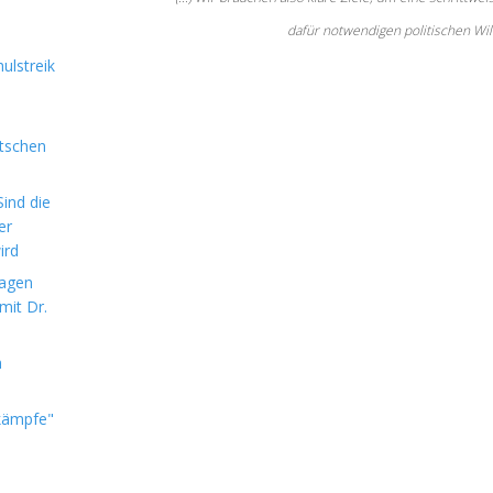
dafür notwendigen politischen Will
ulstreik
utschen
ind die
er
ird
sagen
mit Dr.
m
kämpfe"