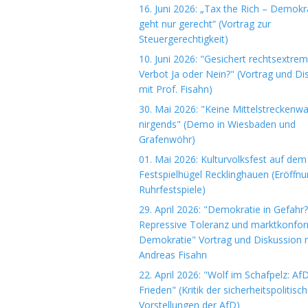
16. Juni 2026: „Tax the Rich – Demokr
geht nur gerecht“ (Vortrag zur
Steuergerechtigkeit)
10. Juni 2026: "Gesichert rechtsextre
Verbot Ja oder Nein?" (Vortrag und Di
mit Prof. Fisahn)
30. Mai 2026: "Keine Mittelstreckenwa
nirgends" (Demo in Wiesbaden und
Grafenwöhr)
01. Mai 2026: Kulturvolksfest auf dem
Festspielhügel Recklinghauen (Eröffn
Ruhrfestspiele)
29. April 2026: "Demokratie in Gefahr?
Repressive Toleranz und marktkonfo
Demokratie" Vortrag und Diskussion m
Andreas Fisahn
22. April 2026: "Wolf im Schafpelz: Af
Frieden" (Kritik der sicherheitspolitisc
Vorstellungen der AfD)