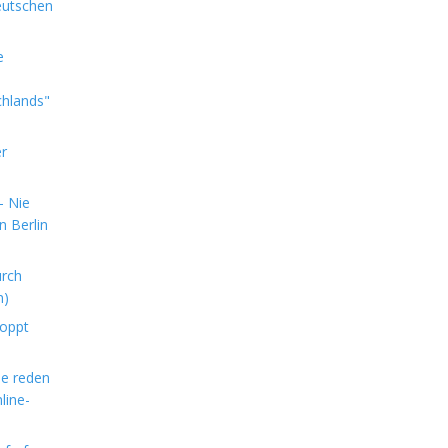
eutschen
e
chlands"
er
- Nie
n Berlin
urch
n)
toppt
le reden
line-