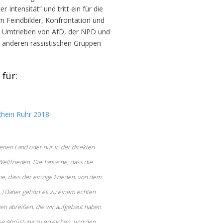
Intensität“ und tritt ein für die
rn Feindbilder, Konfrontation und
en Umtrieben von AfD, der NPD und
 anderen rassistischen Gruppen
für:
Rhein Ruhr 2018
genen Land oder nur in der direkten
tfrieden. Die Tatsache, dass die
e, dass der einzige Frieden, von dem
...) Daher gehört es zu einem echten
gen abreißen, die wir aufgebaut haben.
eise Abrüstung zu erreichen, und den