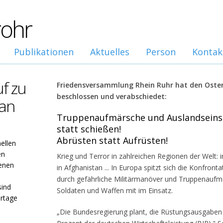
rohr
Publikationen
Aktuelles
Person
Kontak
uf zu
Friedensversammlung Rhein Ruhr hat den Oste
beschlossen und verabschiedet:
 an
Truppenaufmärsche und Auslandseins
statt schießen!
Abrüsten statt Aufrüsten!
ellen
en
Krieg und Terror in zahlreichen Regionen der Welt: in
enen
in Afghanistan ... In Europa spitzt sich die Konfro
durch gefährliche Militärmanöver und Truppenaufmä
sind
Soldaten und Waffen mit im Einsatz.
ertage
„Die Bundesregierung plant, die Rüstungsausgaben