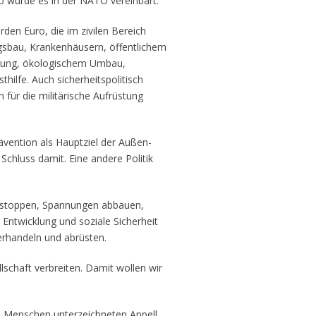
So wurde es in der NATO vereinbart.
rden Euro, die im zivilen Bereich
gsbau, Krankenhäusern, öffentlichem
erung, ökologischem Umbau,
thilfe. Auch sicherheitspolitisch
 für die militärische Aufrüstung
ävention als Hauptziel der Außen-
 Schluss damit. Eine andere Politik
g stoppen, Spannungen abbauen,
 Entwicklung und soziale Sicherheit
erhandeln und abrüsten.
lschaft verbreiten. Damit wollen wir
0 Menschen unterzeichneten Appell