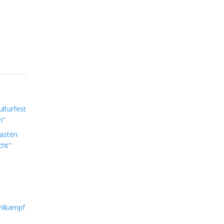
lturfest
n"
Lasten
cht"
hlkampf