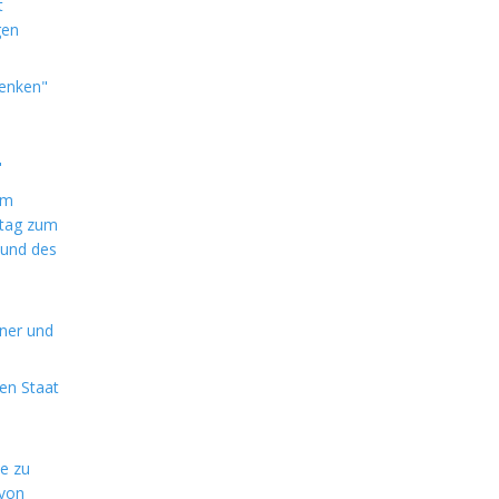
t
gen
denken"
"
im
ntag zum
 und des
aner und
en Staat
de zu
 von