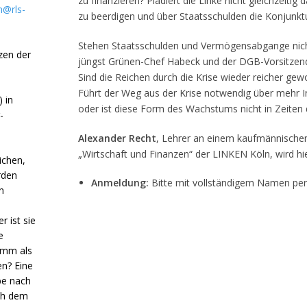
zu finanzieren? Plädiert die Linke nicht gleichzeitig 
@rls-
zu beerdigen und über Staatsschulden die Konjunkt
Stehen Staatsschulden und Vermögensabgange nich
zen der
jüngst Grünen-Chef Habeck und der DGB-Vorsitzend
Sind die Reichen durch die Krise wieder reicher ge
Führt der Weg aus der Krise notwendig über mehr 
 in
oder ist diese Form des Wachstums nicht in Zeiten 
-
Alexander Recht
, Lehrer an einem kaufmännischen
„Wirtschaft und Finanzen“ der LINKEN Köln, wird hie
ichen,
rden
Anmeldung:
Bitte mit vollständigem Namen per
n
r ist sie
e
amm als
en? Eine
be nach
ch dem