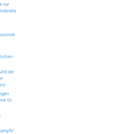
e zur
mokratie
ulstreik
utschen
ind die
er
ird
sagen
mit Dr.
m
kämpfe"