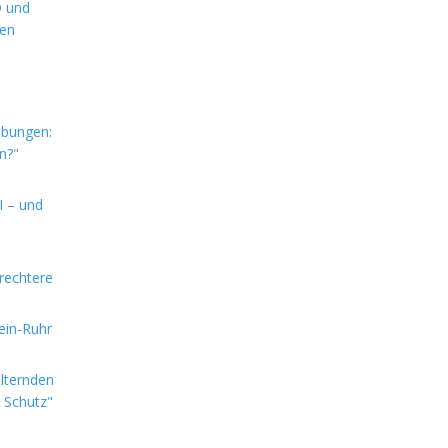
D und
hen
ebungen:
n?"
I – und
rechtere
hein-Ruhr
alternden
e Schutz"