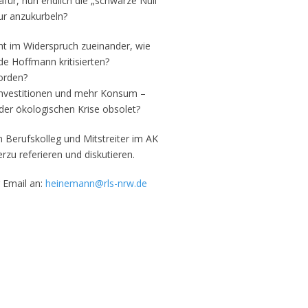
dafür, nun endlich die „schwarze Null“
ur anzukurbeln?
t im Widerspruch zueinander, wie
e Hoffmann kritisierten?
worden?
Investitionen und mehr Konsum –
der ökologischen Krise obsolet?
 Berufskolleg und Mitstreiter im AK
rzu referieren und diskutieren.
 Email an:
heinemann@rls-nrw.de