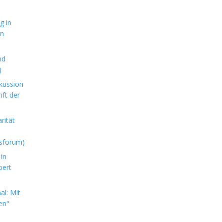
g in
en
nd
)
kussion
ft der
rität
sforum)
in
bert
l: Mit
en"