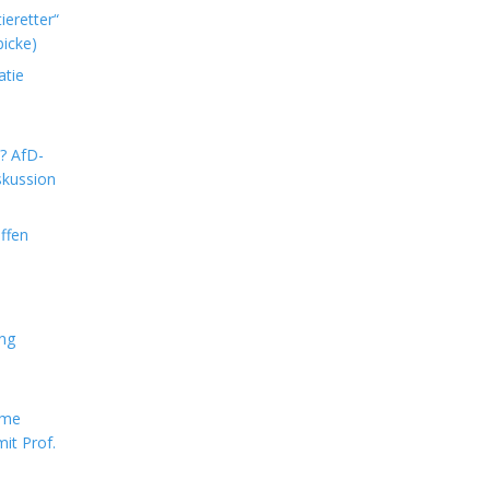
ieretter“
icke)
atie
m? AfD-
skussion
ffen
ung
rme
it Prof.