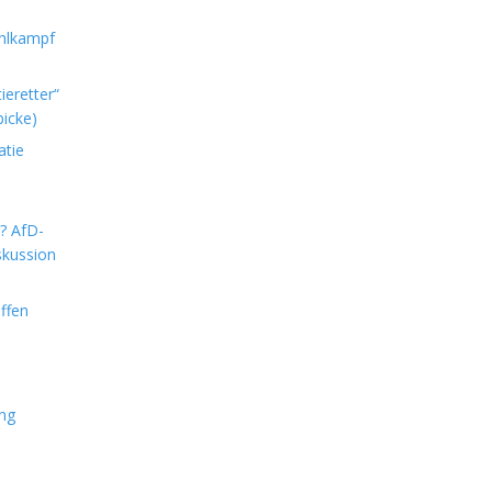
hlkampf
ieretter“
icke)
atie
m? AfD-
skussion
ffen
ung