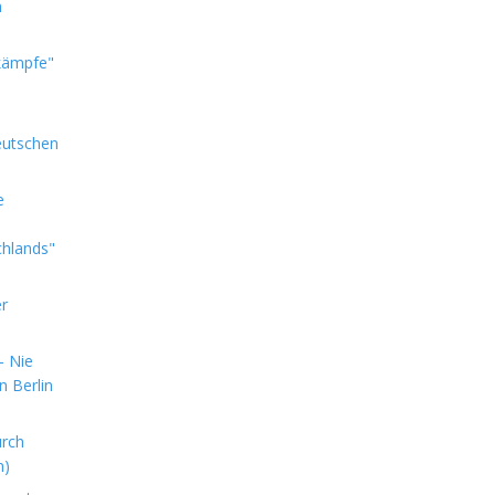
m
kämpfe"
eutschen
e
chlands"
er
- Nie
n Berlin
urch
n)