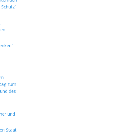
e Schutz"
t
gen
denken"
"
im
ntag zum
 und des
aner und
en Staat