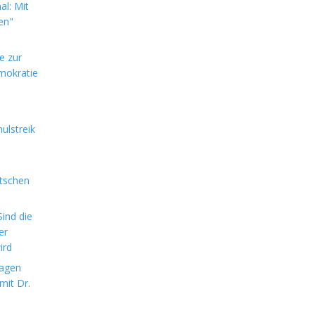
l: Mit
en"
e zur
mokratie
ulstreik
utschen
ind die
er
ird
sagen
mit Dr.