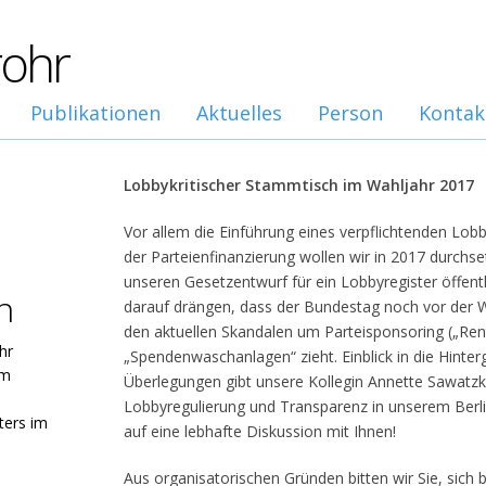
rohr
Publikationen
Aktuelles
Person
Kontak
Lobbykritischer Stammtisch im Wahljahr 2017
Vor allem die Einführung eines verpflichtenden Lobb
der Parteienfinanzierung wollen wir in 2017 durchs
unseren Gesetzentwurf für ein Lobbyregister öffentl
n
darauf drängen, dass der Bundestag noch vor der 
den aktuellen Skandalen um Parteisponsoring („Ren
hr
„Spendenwaschanlagen“ zieht. Einblick in die Hinte
Am
Überlegungen gibt unsere Kollegin Annette Sawatz
Lobbyregulierung und Transparenz in unserem Berlin
ters im
auf eine lebhafte Diskussion mit Ihnen!
Aus organisatorischen Gründen bitten wir Sie, sich