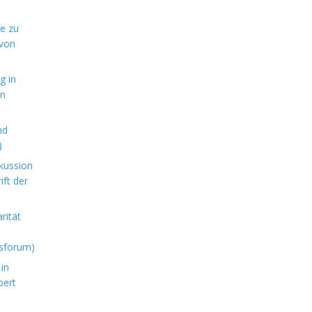
de zu
 von
g in
en
nd
)
kussion
ft der
rität
sforum)
in
bert