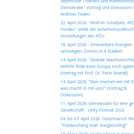
Repressive Toleranz und marktkonfo
Demokratie" Vortrag und Diskussion m
Andreas Fisahn
22. April 2026: "Wolf im Schafpelz: Af
Frieden" (Kritik der sicherheitspolitisc
Vorstellungen der AfD)
18. April 2026 - Erneuerbare Energien
verteidigen: Demos in 4 Städten
14. April 2026: "Globale Machtverschi
Welche Rolle kann Europa noch spiele
(Vortrag mit Prof. Dr. Peter Brandt)
14. April 2026: "Was machen wir mit K
was macht KI mit uns?" (Vortrag &
Diskussion)
11. April 2026: Gemeinsam für eine ge
Gesellschaft - Unity Festival 2026
04. bis 07. April 2026: Ostermarsch R
"Friedensfähig statt Kriegstüchtig!"
18. März 2026: "Aufwachsen in einer 