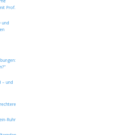
rme
it Prof.
D und
hen
ebungen:
n?"
I – und
rechtere
hein-Ruhr
alternden