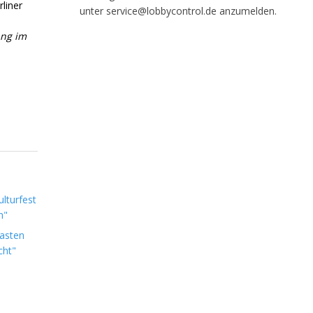
liner
unter service@lobbycontrol.de anzumelden.
ang im
lturfest
n"
Lasten
cht"