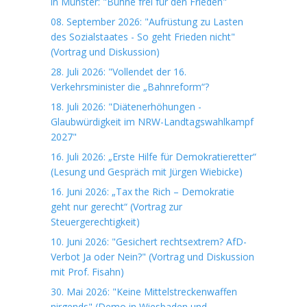
in Münster: "Bühne frei für den Frieden"
08. September 2026: "Aufrüstung zu Lasten
des Sozialstaates - So geht Frieden nicht"
(Vortrag und Diskussion)
28. Juli 2026: "Vollendet der 16.
Verkehrsminister die „Bahnreform“?
18. Juli 2026: "Diätenerhöhungen -
Glaubwürdigkeit im NRW-Landtagswahlkampf
2027"
16. Juli 2026: „Erste Hilfe für Demokratieretter“
(Lesung und Gespräch mit Jürgen Wiebicke)
16. Juni 2026: „Tax the Rich – Demokratie
geht nur gerecht“ (Vortrag zur
Steuergerechtigkeit)
10. Juni 2026: "Gesichert rechtsextrem? AfD-
Verbot Ja oder Nein?" (Vortrag und Diskussion
mit Prof. Fisahn)
30. Mai 2026: "Keine Mittelstreckenwaffen
nirgends" (Demo in Wiesbaden und