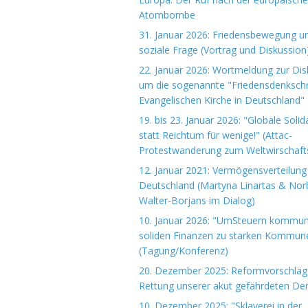
Atombombe
31. Januar 2026: Friedensbewegung u
soziale Frage (Vortrag und Diskussion
22. Januar 2026: Wortmeldung zur Dis
um die sogenannte "Friedensdenkschri
Evangelischen Kirche in Deutschland"
19. bis 23. Januar 2026: "Globale Solida
statt Reichtum für wenige!" (Attac-
Protestwanderung zum Weltwirschaft
12. Januar 2021: Vermögensverteilung 
Deutschland (Martyna Linartas & Nor
Walter-Borjans im Dialog)
10. Januar 2026: "UmSteuern kommuna
soliden Finanzen zu starken Kommun
(Tagung/Konferenz)
20. Dezember 2025: Reformvorschläg
Rettung unserer akut gefährdeten De
10. Dezember 2025: "Sklaverei in der