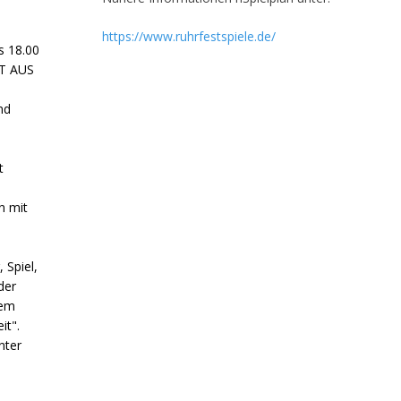
https://www.ruhrfestspiele.de/
s 18.00
LT AUS
nd
t
n mit
 Spiel,
der
nem
it".
nter