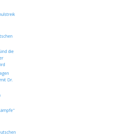
ulstreik
utschen
ind die
er
ird
sagen
mit Dr.
m
kämpfe"
eutschen