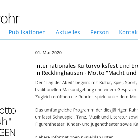
rohr
Publikationen
Aktuelles
Person
Kontak
01. Mai 2020
Internationales Kulturvolksfest und Er
in Recklinghausen - Motto "Macht und
Der "Tag der Abeit" beginnt mit Kultur, Spiel, Spor
traditionellen Maikundgebung und einem Gespräch 
Zugleich eröffnen die Ruhrfestspiele unter dem Mot
otto
Das umfangreiche Programm der diesjährigen Ruhrfe
umfasst Schauspiel, Tanz, Musik und LIteratur sowie
hl"
Figurentheater, Kinder- und Jugendtheater sowie Ka
EGEN
Nähere Informationen nSpielplan unter: