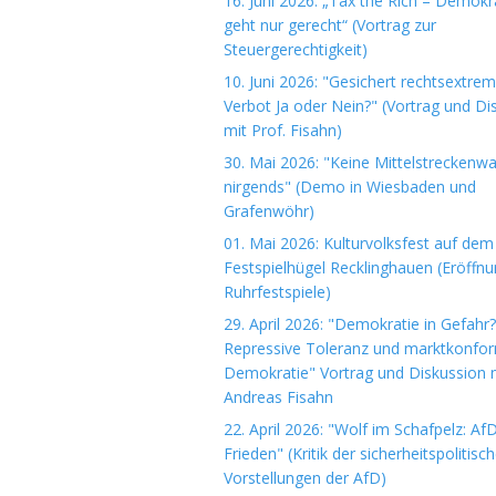
16. Juni 2026: „Tax the Rich – Demokr
geht nur gerecht“ (Vortrag zur
Steuergerechtigkeit)
10. Juni 2026: "Gesichert rechtsextre
Verbot Ja oder Nein?" (Vortrag und Di
mit Prof. Fisahn)
30. Mai 2026: "Keine Mittelstreckenwa
nirgends" (Demo in Wiesbaden und
Grafenwöhr)
01. Mai 2026: Kulturvolksfest auf dem
Festspielhügel Recklinghauen (Eröffn
Ruhrfestspiele)
29. April 2026: "Demokratie in Gefahr?
Repressive Toleranz und marktkonfo
Demokratie" Vortrag und Diskussion m
Andreas Fisahn
22. April 2026: "Wolf im Schafpelz: Af
Frieden" (Kritik der sicherheitspolitisc
Vorstellungen der AfD)