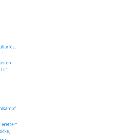
lturfest
n"
Lasten
cht"
hlkampf
ieretter“
icke)