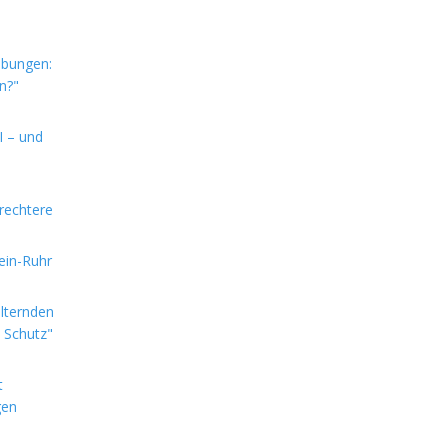
ebungen:
n?"
I – und
rechtere
hein-Ruhr
alternden
e Schutz"
t
gen