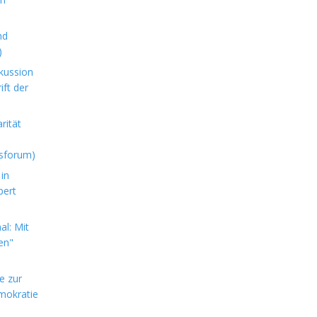
nd
)
kussion
ft der
rität
sforum)
in
bert
l: Mit
en"
e zur
mokratie