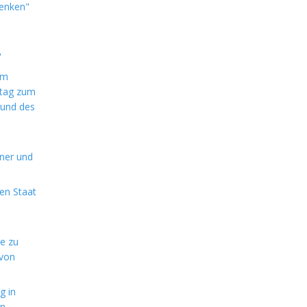
denken"
"
im
ntag zum
 und des
aner und
en Staat
de zu
 von
g in
en