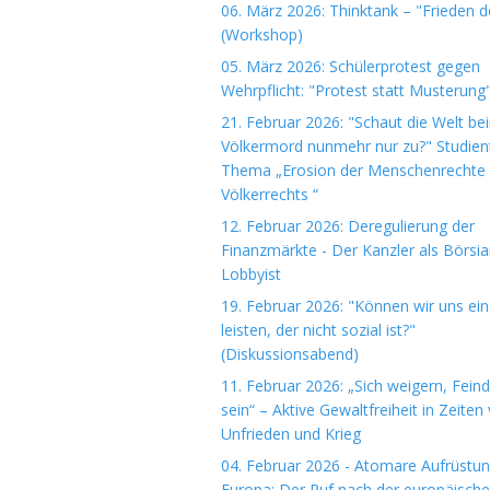
06. März 2026: Thinktank – "Frieden 
(Workshop)
05. März 2026: Schülerprotest gegen
Wehrpflicht: "Protest statt Musterung
21. Februar 2026: "Schaut die Welt be
Völkermord nunmehr nur zu?" Studie
Thema „Erosion der Menschenrechte
Völkerrechts “
12. Februar 2026: Deregulierung der
Finanzmärkte - Der Kanzler als Börsi
Lobbyist
19. Februar 2026: "Können wir uns ein
leisten, der nicht sozial ist?"
(Diskussionsabend)
11. Februar 2026: „Sich weigern, Fein
sein“ – Aktive Gewaltfreiheit in Zeiten
Unfrieden und Krieg
04. Februar 2026 - Atomare Aufrüstun
Europa: Der Ruf nach der europäisch