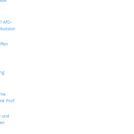
atie
m? AfD-
skussion
ffen
ung
rme
it Prof.
D und
hen